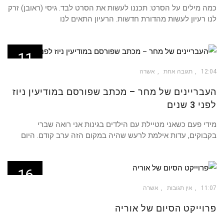
כמה מילים על הסרט: תכננו לעשות את הסרט לבד. גיסי (ראובן) זרק
לנו רעיון לעשות מהדורת חדשות. הרעיון התאים לנו
11
מאי
12:04
תגובה אחת
אשרה
העבריינים של מחר – מכתב שפורסם במודיעין ניוז
לפני 3 שנים
מידי פעם כשאני מטיילת עם הילדים בגינות אני רואה שברי
בקבוקים, עדות אילמת לרעש שהיה במקום הזה ערב קודם. היום
16
מרץ
11:07
אין תגובות
אשרה
פרוייקט הסיום של אוריה