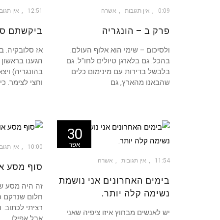
יול
0:09
אין תגובות
אשרה
12:51
אין תגוב
פרק ב – הונגריה
ביקשתם סל
ולסיכום – שימי הוא אלוף העולם.
אז סלובקיה. ב
בהכל. גם בלארגן טיולים לחו"ל. גם
הגענו בראשון 
בלבשל בדירות עם מינימום כלים
בהונגריה) ויצ
שהבאנו מהארץ, גם
וחצי לצימר. כי
30
אפר
10:00
אין תגוב
11:54
אין תגובות
אשרה
סוף מסע או
בימים האחרונים אני נושמת
נשימה קלה יותר.
רציתי לכתוב. ר
יש לאנשים מבחוץ איזו ציפיה שאני
אבל אפילו