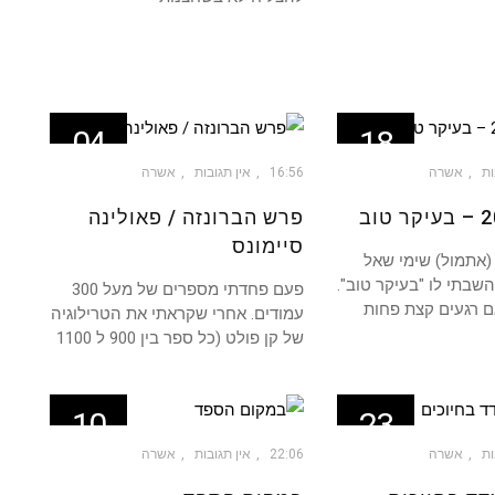
04
18
מאי
מאי
ות
אשרה
16:56
אין תגובות
אשרה
פרש הברונזה / פאולינה
סיימונס
 (אתמול) שימי שאל
השבתי לו "בעיקר טוב".
פעם פחדתי מספרים של מעל 300
גם רגעים קצת פחות
עמודים. אחרי שקראתי את הטרילוגיה
של קן פולט (כל ספר בין 900 ל 1100
10
23
דצמ
דצמ
ות
אשרה
22:06
אין תגובות
אשרה