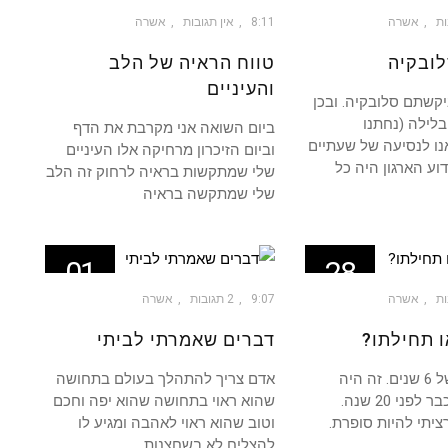
יול
מאי
ות
אשרה
8:11
אין תגובות
אשרה
ובקיה
טווח הראיה של הלב
והעיניים
יקשתם סלובקיה. ובכן
בלילה (נחתנו
ביום השואה אני מקרבת את הדף
אנו לנסיעה של שעתיים
וביום הזיכרון מרחיקה אלו העיניים
דוע הארגון היה כל
שלי שמתקשות בראיה לרחוק זה הלב
שלי שמתקשה בראיה
01
28
דצמ
יול
ות
אשרה
9:07
2 תגובות
אשרה
 תחילתו?
דברים שאמרתי לביתי
זה היה מסע של 6 שנים. זה היה
אדם צריך להתהלך בעולם בתחושה
חלום שנרקם כבר לפני 20 שנה.
שהוא ראוי בתחושה שהוא יפה וחכם
ציתי להיות סופרת.
וטוב שהוא ראוי לאהבה ומגיע לו
להצליח לא בשחצנות