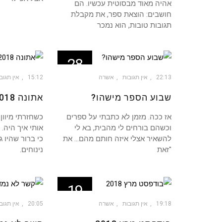
אהיה מאוד מבסוטית עכשיו. הם
חושבים: הוצאת ספר, את מקבלת
תגובות טובות, הוא נמכר
28
יונ
22:13
אין תגובות
אשרה
15:12
אין תגוב
שבוע הספר מישהו?
אתונה 2018 – בעיקר טוב
אז ככה. מזמן לא כתבתי על ספרים
כשחזרתי מיוון
וכשהם בורחים לי מהבית, בא לי
אותי איך היה. 
להשאיר אצלי איזה חותם מהם… את
כי ברור שהיו 
"זאת
נינוחים.
19
מרץ
19:18
אין תגובות
אשרה
20:05
אין תגוב