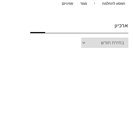
המסע להחלמה
י
מגזר
פמיניזם
ארכיון
ארכיון