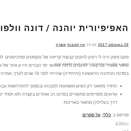
האפיפיורית יוהנה / דונה וולפו
28 באוגוסט 2017
20:46
אין תגובות
אשרה
פעם מזמן היה לי רעיון להקים קבוצת קריאה של טקסטים פמיניסטים. לא 
ראשי
»
כללי
»
האפיפיורית יוהנה / דונה וולפולק קרוס
סיפור מופתי. גם קשה. לפעמים נדמה שאנשי ימי הבניים היו זן אחר של
בסדנת הכתיבה הראשונה (והיחידה) שהייתי לפני 10 שנים לערך, אמרה לנו המנחה "תקראו הרבה. המורים הכי טובים שלכם הם הספרים שאתם קוראים". אז שני דברים קטנים ששמתי לב אליהם בספר הנפלא הזה:
החדר מתואר רק כשיש משמעות למבנהו ובסמוך להתרחשות עבורה 
ארועים מסויימים מתוארים בפרוט רב ואחרים בקצרה ולא תמיד יש
דרך בעלילה) מתואר באריכות.
פורסם ב:
כללי
,
על ספרים
« הקודם