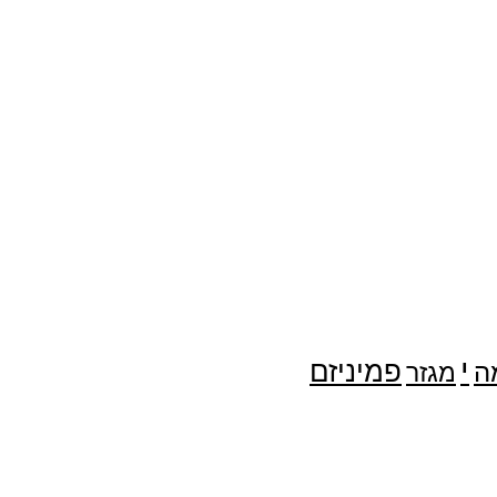
י
פמיניזם
ה
מגזר