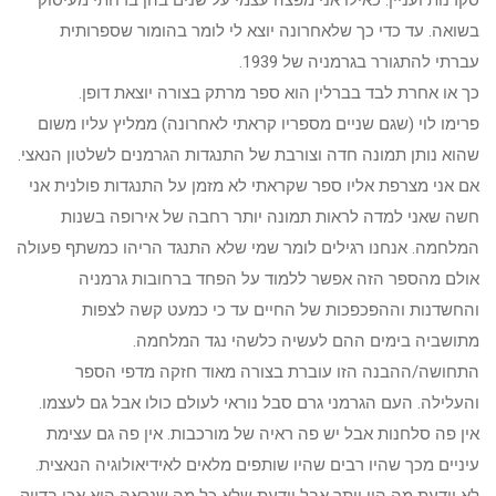
סקרנות ועניין. כאילו אני מפצה עצמי על שנים בהן ברחתי מעיסוק
בשואה. עד כדי כך שלאחרונה יוצא לי לומר בהומור שספרותית
עברתי להתגורר בגרמניה של 1939.
כך או אחרת לבד בברלין הוא ספר מרתק בצורה יוצאת דופן.
פרימו לוי (שגם שניים מספריו קראתי לאחרונה) ממליץ עליו משום
שהוא נותן תמונה חדה וצורבת של התנגדות הגרמנים לשלטון הנאצי.
אם אני מצרפת אליו ספר שקראתי לא מזמן על התנגדות פולנית אני
חשה שאני למדה לראות תמונה יותר רחבה של אירופה בשנות
המלחמה. אנחנו רגילים לומר שמי שלא התנגד הריהו כמשתף פעולה
אולם מהספר הזה אפשר ללמוד על הפחד ברחובות גרמניה
והחשדנות וההפכפכות של החיים עד כי כמעט קשה לצפות
מתושביה בימים ההם לעשיה כלשהי נגד המלחמה.
התחושה/ההבנה הזו עוברת בצורה מאוד חזקה מדפי הספר
והעלילה. העם הגרמני גרם סבל נוראי לעולם כולו אבל גם לעצמו.
אין פה סלחנות אבל יש פה ראיה של מורכבות. אין פה גם עצימת
עיניים מכך שהיו רבים שהיו שותפים מלאים לאידיאולוגיה הנאצית.