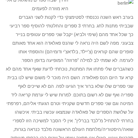
הדרך שבה ספרים מתגלגלים אלי
היא מוזרה לפעמים.
בערב ראש השנה נכנסתי לסטימצקי כדי לקנות לשני הגברים
שבביתי מתנות לחג. בחרתי 3 ספרים והחלטתי להוסיף ספר רביעי
כך שכל אחד מהם (שימי ולביא) יקבל שני ספרים עטופים בנייר
צבעוני. מפה לשם היה נראה לי שהנס פאלאדה הוא אחד מאותם
סופרים שהם קוראים (צ'יילד, בלדאצ'י ודומיהם) והוספתי אותו
לערמה. לא שמתי לב למילה "פרוזה" המופיעה בדופן הספר.
כשהגברים שלי פתחו את המתנות, נוכחתי לדעת שאף אחד מהם לא
קרא עד היום הנס פאלאדה. השם היה מוכר לי משום שיש לנו בבית
שני ספרים שלו שלא ברור איך הגיעו לפה. הם לא שייכים לאף
ספריה ואף שם לא רשום בתוכם. למרות שיש לי ערמת קריאה ליד
המיטה וגם שני ספרים חדשים שקניתי וטרם הגעתי אליהם, רפרפתי
על שלושת הספרים של פאלאדה שנמצאו עכשיו בביתי. איכשהו
בחרתי להתחיל מ"לבד בברלין". אין לי הסבר למשיכה הזו לספרי
שואה/היסטוריה/מלחמת העולם הראשונה מלבד כנראה בגרות,