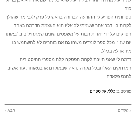
לא יודעת מה היו יותר אבל יודעת שלא כל מה שנראה הוא אכן בדיוק
כזה.
ספרותית הפריע לי ההודעה הברורה בראש כל פרק לגבי מה שהולך
לקרות בו. דבר אחר ששמתי לב אליו הוא העצמת הדרמה באחד
הפרקים על ידי חזרות רבות על משפטים שונים שמתחילים ב "באותו
יום שני". מכל ספר לומדים משהו גם אם בוחרים לא להשתמש בו
מיד או לא בכלל.
נדמה לי שאני חייבת לקחת הפסקה קלה מספרי ההיסטוריה
המרתקים האלו ובכל מקרה נראה שבמוקדם או במאוחר, עוד אשוב
להנס פלאדה.
פורסם ב:
כללי
,
על ספרים
« הקודם
הבא »