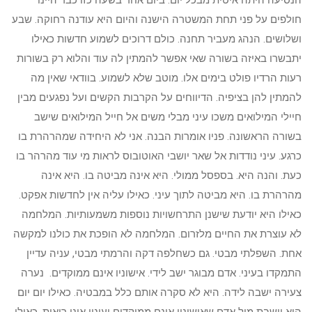
הנסיעה היתה איטית מבכל יום. ביום אחר בשעה כזו כבר היינו
חולפים על פני תחת המשטרה הישנה והיום היא עודנה רחוקה. שבע
ושלושים. הנהג מעביר תחנה. כולם דרוכים לשמוע חדשות כאילו
יתבשרו באיזה בשורה שאי אפשר להמתין לה עוד והלוא רק בשורות
רעות הרדיו פולט בימים אלו. מוטב שלא לשמוע. בוודאי שאין מה
להמתין להן בציפיה. הדיווחים על הקרבות הקשים ועל נפגעים מבין
חיילי המילואים משכו עיני מבלי משים אל חייל המילואים שישב
בשורה הראשונה. פניו אומרות הבנה. אני לא היחידה שמהרהרת בו
כרגע. עיני נודדות אל שאר יושבי האוטובוס לראות מי עוד מהרהר בו
כעת. והנה היא. בספסל ממולי. היא אינה מביטה בו. היא אינה
מהרהרת בו. היא מביטה לתוך עיני. כאילו עליה אין לחדשות אפקט.
כאילו היא יודעת שישנן התרחשויות נוספות משמעותיות. המלחמה
לא עוצרת את החיים מלזרום. המלחמה לא הופכת את כולנו למקשה
אחת. השפלתי מבטי. גם כשחלפה דקה והרמתי מבטי, עניה עדיין
התמקדו בעיני. אדם מבוגר ישב לידי. אישוניו אינם ממוקדים. נערה
צעירה ישבה לידה. היא לא סקרה אותם כלל במבטיה. כאילו יום יום