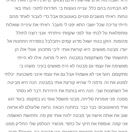
היא יושבת מול אדם שאישוניו אינם ממוקדים ועיניו אינן רואות. כאילו
לא הבחינה בהם כלל. ענייה נעוצות בי. חודרות לתוכי. נעתי באי
נוחות. ראיתי מושבים פנויים באוטובוס אבל כדי לעבור לאחד מהם
הייתי צריכה שכל יושבי התא יפנו לי מעבר. ראיתי את עינייה שואלות
ומתפלאות על לכתי עוד לפני שקמתי וויתרתי. אנני רוצה לחולל
מהומות. הזקן בטח ישאל מדוע קמים ויתבלבל בספירת התחנות אל
יעדו. מבטה מאשים. היא קוראת אותי. ליבי מתכווץ. ואולי אלו הן
תחושותי שלי משתקפות במבטה. היא לי מראה. אילו לא הייתי
מאשימה את עצמי גם מבטה לא היה מאשים בעיני. משהו בי
מתקומם. רגע! אני לא אשמה! אבל גם את עצמי אינני משכנעת. יכלתי
למנוע את זה. נדמה לי שהיא קורעת אותי במבטה. הנה היא מביטה
אל השחצנות שבי. הנה היא בוחנת את היהירות. דבר לא נסתר
ממנה. פני אומרות סליחה, מבטי מושפל וגופי נע במקומו. בעוד רגע
ארד מהאוטובוס. כבר כבר. בתחנה הבאה. נראה שלעולם לא אראה
שוב את אותה אישה אך מבטה ילווה אותי זמן מה. ותחושת האשמה.
אני קמה. אוספת את תיקי על כתפי. מכשיר הטלפון שלי החליק ממנו