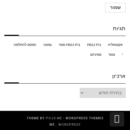
תגיות
אקטואליה
בית כנסת
בית כנסת מגזר
גמאני
המסע להחלמה
י
מגזר
פמיניזם
ארכיון
ארכיון
גלילה
THEME BY
POJO.ME
- WORDPRESS THEMES
WE
WORDPRESS
לראש