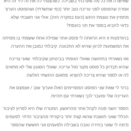
שאישרה את כל מה שערכתי בשבילה. כשהצגתי לה את זה ליד זה היא
אמרה שהפוסט לפני עריכה טוב יותר (כפי שחשדתי) ושהפוסט הערוך
מחמיץ את עוצמת הרגש (כעס במקרה הזה). אולי אני חשבתי שלא
כדאי להביא בספר את חני כועסת?
בהזדמנות זו היא הראתה לי פוסט אחר שמילה אחת ששמתי בו מסיתה
את המשמעות לכיוון שהיא לא התכוונה. קיבלתי כמובן את ההערה.
ואז נשארתי בתחושה שאולי הגזמתי בביטחון שקיבלתי. שאני צריכה
שהיא תבדוק כל פוסט מקור מול עריכה. שאולי הסגנון שלי לא מתאים
לה או לספר שהיא צריכה להוציא. פתאום הרגשתי חולשה.
ברור לי שאת שני הפוסט המסויימים האלו אערוך שוב / אצמצם את
העריכה שלי ומעבר לכך נשארתי עם תהיות.
הספר השני פונה לקהל אחר מהראשון. המטרה שלו היא לפרוץ לציבור
הכללי שאני חושבת שהוא קצת יותר ביקורתי מהציבור הדתי. לפעמים
נדמה לי שאני בחירה טובה בשבילה ולפעמים אני חוששת שהספר