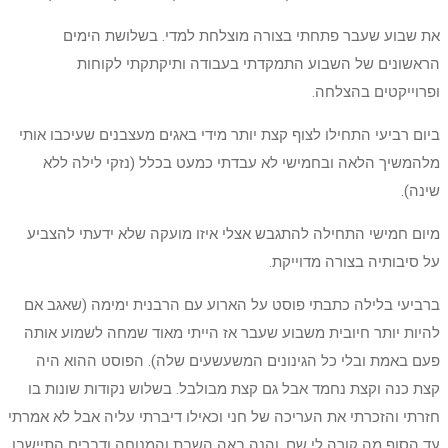
את שבוע שעבר פתחתי בצורה מוצלחת למדי. בשלושת הימים
הראשונים של השבוע התמקדתי בעבודה ותיקתקתי לקוחות
ופרוייקטים בהצלחה.
ביום רביעי התחילו לצוף קצת יותר מידי באגים מעצבנים שעיכבו אותי
מלהמשיך הלאה ובחמישי לא עבדתי כמעט בכלל (נזקי לילה ללא
שינה).
מיום חמישי התחילה להתגבש אצלי איזו מועקה שלא ידעתי להצביע
על סיבותיה בצורה מדוייקת.
ברביעי בלילה כתבתי פוסט על הארוע עם הרבנית ימימה (שאגב אם
להיות יותר חיובית משבוע שעבר אז הייתי מאוד שמחה לשמוע אותה
פעם באמת ובלי כל הגינונים המשעשעים שלה). הפוסט ההוא היה
קצת כנה וקצת נחמד אבל גם קצת מבולבל. בשלוש נקודות שונות בו
חזרתי והזכרתי את העריכה של חני וכאילו דיברתי עליה אבל לא אמרתי
עד הסוף מה קורה לי שם. והנה באה השבת והמנוחה ודברים התיישבו