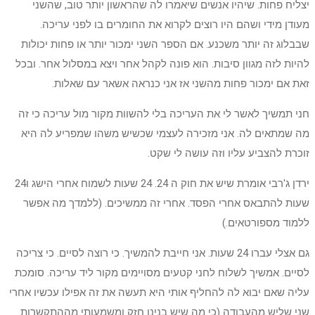
יצליח פחות. שיהיו אנשים שיאמרו לה שהראשון יותר טוב, שהשני
מעודן מידי ושהם היו רוצים לקרוא את החומרים בו לפני עריכה.
שבבלוג זה יותר משכנע. אם הספר השני ימכור יותר או פחות יכולות
להיות לזה מגוון סיבות. הוא פונה לקהל אחר ויצא במסלול אחר. ובכל
זאת אם ימכור פחות מהשני אז אני כנראה אשאר עם שאלות.
חני תמשיך לאשר לי את העריכה בלי להשוות מקור מול עריכה כי זה
מה שמתאים לה. אני מזכירה לעצמי שכשיש משהו שמפריע לה היא
זוכרת להצביע עליו וזה עושה לי שקט.
ירדן ג'רבי אומרת שיש את חוק ה 24. 24 שעות לשמוח אחרי הישג ו24
שעות להתבאס אחרי הפסד. אחרי זה ממשיכים. (ללמדך מה אפשר
ללמוד מספורטאים.)
גם אצלי עברו 24 שעות. אני חייבת להמשיך. כי רוצה לסיים. כי צריכה
לסיים. אמשיך לשלוח לחני קטעים מסויימים מקור ליד עריכה. סומכת
עליה שאם יבוא לה להחליף אותי היא תעשה את זה אפילו עכשיו אחרי
שני שליש מהעבודה (כי מה שיש בנינו חזק ומשמעותי מההתקשרות