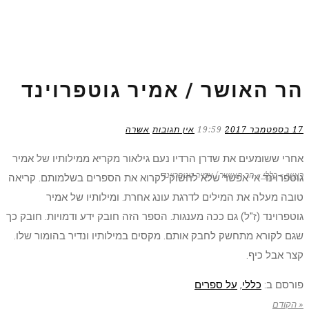
הר האושר / אמיר גוטפרוינד
17 בספטמבר 2017
19:59
אין תגובות
אשרה
אחרי ששומעים את שדרן הרדיו נעם גילאור מקריא ממילותיו של אמיר
ראשי
»
כללי
»
הר האושר / אמיר גוטפרוינד
גוטפרוינד אי אפשר שלא לחשוק לקרוא את הספרים בשלמותם. קריאה
טובה מעלה את המילים לדרגת עונג אחרת. ומילותיו של אמיר
גוטפרוינד (ז"ל) גם ככה מענגות. הספר הזה חובק ידע ודמויות. חובק כך
שגם לקורא מתחשק לחבק אותם. מקסים במילותיו ונדיר בהומור שלו.
קצר אבל כיף.
פורסם ב:
כללי
,
על ספרים
« הקודם