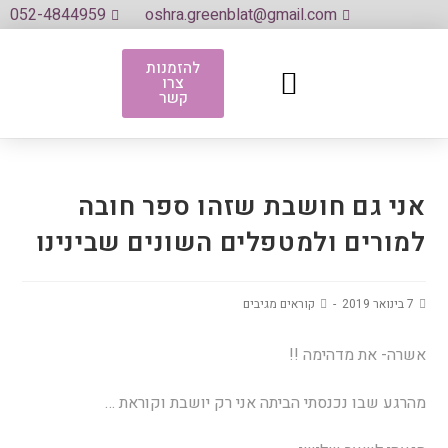
052-4844959
oshra.greenblat@gmail.com
להזמנות
צרו
לגדול על מים
אני את שלי אמרתי
אתם אמרתם
ספרי ספרי (ההרצאה)
קשר
אני גם חושבת שזהו ספר חובה
למורים ולמטפלים השונים שבינינו
7 בינואר 2019
קוראים מגיבים
אשרה- את מדהימה !!
מהרגע שבו נכנסתי הביתה אני רק יושבת וקוראת …