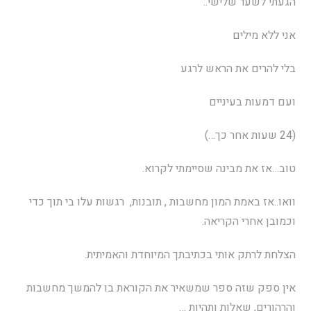
הגעתי לשער שלישי..
אני ללא מילים
בלי להרים את הראש לרגע
ועם דמעות בעיניים
(24 שעות אחר כך…)
טוב…אז את מבינה שסיימתי לקרוא.
וואו..אז באמת המון מחשבות , תובנות, רגשות עלו בי תוך כדי
וכמובן אחרי הקריאה.
הצלחת לרתק אותי בכתיבתך המיוחדת והאמיתית.
אין ספק שזה ספר שמשאיר את הקוראת בו להמשך מחשבות
והרהורים, שאלות ותהיות …