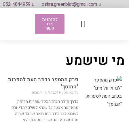
052-4844959
oshra.greenblat@gmail.com
להזמנות
צרו
לגדול על מים
אני את שלי אמרתי
אתם אמרתם
ספרי ספרי (ההרצאה)
קשר
מי שישמע
פרק מהספר בכתב העת לספרות
"המוסך"
15 באוגוסט 2019
אין תגובות
בדרך חזרה מבית הספר שמרית מרימה
מהאדמה אצטרובל שנראה שלם למדי, ורק
כשהוא כבר בידה היא רואה שהצד שהיה
מונח על האדמה שבור ומפורק והיא