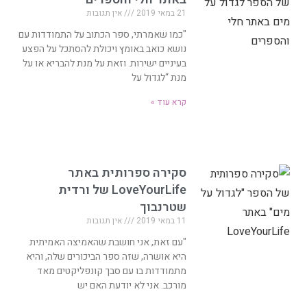
21 במאי 2019
אין תגובות
"כמו שאמרתי, ספר הכתוב על התמודדות עם
נושא כואב באומץ ויכולת להסתכל על הפצע
בעיניים ישירות. וזאת על מנת להבריא או על
מנת “לגדול על
קרא עוד »
סקירה ספרותית באתר
LoveYourLife של ורדית
שטרנבוך
11 במאי 2019
אין תגובות
"עם זאת, אני חושבת שהאמיצה האמיתית
היא אושרה, שזה ספר הביכורים שלה, והיא
מתמודדות בו עם סבך קונפליקטים מאד
מורכב. אני לא יודעת האם יש