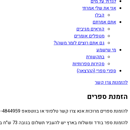
לגדול על מים
אני את שלי אמרתי
קבלו
אתם אמרתם
קוראים מגיבים
מטפלים אומרים
גם אתם רוצים לומר משהו?
מי שישמע
בתקשורת
סקירות ספרותיות
ספרי ספרי (ההרצאה)
להזמנות צרו קשר
הזמנת ספרים
להזמנת ספרים מרוכזת אנא צרו קשר טלפוני או בווטסאפ 052-4844959
להזמנת ספר בודד ומשלוח בארץ יש להעביר תשלום בגובה 73 ש"ח בפייבוקס או בביט 052-4844959 ולמלא פרטים בטופס זה.