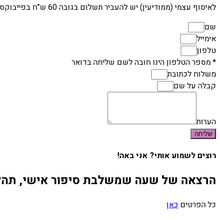
לאיסוף עצמי (ממודיעין) יש להעביר תשלום בגובה 60 ש"ח בפייבוקס או בביט 052-4844959 ולתאם איסוף באותו מספר.
שם
אימייל
טלפון
* מספר הטלפון הינו חובה לשם שליחה בדואר
משלוח לכתובת
קבלה על שם
הערות
שליחה
רוצים לשמוע אותי? אני באה!
הרצאה של שעה שמשלבת סיפור אישי, תהלי
כל הפרטים
כאן