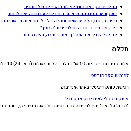
מראשית הקריאה נסחפתי לתוך הסיפור של שמרית
כשקוראת מפרסמת שתי תגובות ואני לא בטוחה איזו לבחור
ספר מקסים, מלא אנושיות וחמלה. כל כל נהניתי והתרגשתי ממנו.
פרק מהספר בכתב העת לספרות "המוסך"
יודעת להעריך את התהליך ואת הכתיבה, והיא מצוינת
תכלס
עלות ספר מודפס הינה 60 ש"ח בלבד. עלות משלוח (דואר 24) 13 ש"ח.
להזמנת ספר מודפס
רכישת עותק דיגיטלי באתר אינדיבוק
עותק דיגיטלי לאינדיבוק או קינדל
"לגדול על מים" זמין לרכישה גם בחנויות של רשת סטימצקי, צומת ספר