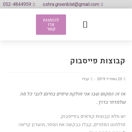
052-4844959
oshra.greenblat@gmail.com
להזמנות
צרו
לגדול על מים
אני את שלי אמרתי
אתם אמרתם
ספרי ספרי (ההרצאה)
קשר
קבוצות פייסבוק
25 באפריל 2019
קבלו
אז זה המקום שבו אני חולקת טיפים בחינם לגבי כל מה
שלמדתי בדרך.
יש מלא קבוצות קוראים בפייסבוק.
פרלמנט הספרים, קבלו בבקשה את הספר, מועדון קריאה