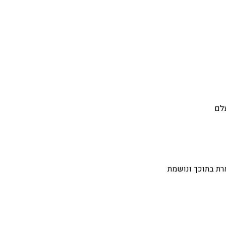
לם
רת בתוכך ונושמת