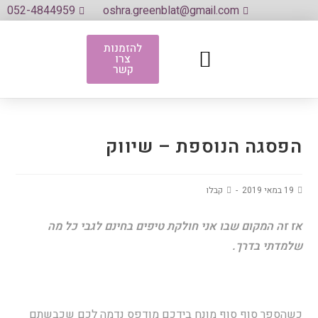
052-4844959
oshra.greenblat@gmail.com
להזמנות
צרו
לגדול על מים
אני את שלי אמרתי
אתם אמרתם
ספרי ספרי (ההרצאה)
קשר
הפסגה הנוספת – שיווק
19 במאי 2019
קבלו
אז זה המקום שבו אני חולקת טיפים בחינם לגבי כל מה
שלמדתי בדרך.
כשהספר סוף סוף מונח בידכם מודפס נדמה לכם שכבשתם