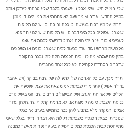
עדכונים על הנעשה נשלחו לכל הקהילה כולל תוכניות וכו'. גם למייל
שלי. המייל הישן שלי. אבל זו אשמתי בלבד שלא טרחתי לעדכן אותם
במייל החדש. ואודה ואומר שגם לא פתחתי את המיילים. די מזמן
ויתרתי על מעורבות בנעשה. כי ככה זה בחיים. יש לנו תקופות
שאנחנו עסוקים בכל מיני דברים ויש תקופות שיש לנו יותר פנאי
לענייני ציבור. אז הייתי חולה ואח"כ נדרשתי לבנות את עצמי
מקצועית מחדש ועוד ועוד. בניגוד לבית שאנחנו בונים או משפצים
בתקופה שמתאימה לנו, בית הכנסת הקהילתי נבנה בתקופה
שדברים הסתדרו לקהילה ולא לכל אחד מחבריה.
יתרה מכך, עם כל האהבה שלי לתפילה של שבת בבוקר (ויש אהבה
גדולה אפילו) יותר מידי שבתות אני מוצאת את עצמי שוטפת את
הכלים של ארוחת הערב ושל הבישולים הרבים שבן זוגי בישל טרם
כניסת השבת. כי מה לעשות אני לא מהמתוקתקות שהשולחן ערוך
אצלם והמקרר מלא בתבשיליהן כבר בחמישי בערב. אז בגלל
שנוכחתי בבית הכנסת בשבתות רגילות היא דבר די נדיר ובגלל שאני
מתייחסת לבית הכנסת כמקום תפילה בעיקר (פחות מאשר כמבנה