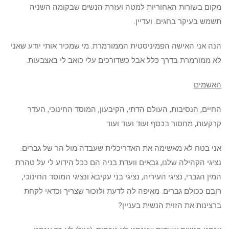
מקום בשורות האחוריות למטה ועזרת הנשים שבקומה השניה
תשמש בעיקר בחגים. ועדיין.
הנה אני האישה הפמיניסטית הממורמרת. מי שמכיר אותי יודע שאני
לא ממורמרת בדרך כלל אבל כשדורכים עלי כואב לי באצבעות.
האשמים
החיים, הנסיבות, העולם הדתי, הקיבעון, המוסד החינוכי, העדר
קרקעות, מחסור בכסף ועוד ועוד ועוד
אני בטח לא מאשימה את האדריכלית שעבדה מול הר של גברים.
נציגי הקהילה שלנו, גבאים וועדת בניה הם ככל הידוע לי על טהרת
המין הגברי, נציגי העיריה, נציגי בני עקיבא ונציגי המוסד החינוכי,
רובם ככולם גברים. מאיפה לה לדעת ולזכור שצריך וכדאי לקחת
ברצינות את הזוית הנשית בעניין?