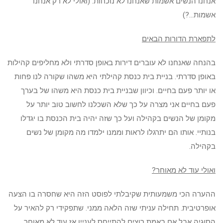
אנחנו הנשים אשמות שאנחנו לא נוכחות. (ואולי לא רק אנחנו
אשמות…?)
לתפארת הדורות הבאים
בהנחה שאנחנו לא עוברים דירות באופן סדרתי ולא מחליפים קהילות
באופן סדרתי. בניית בית כנסת קהילתי היא משהו שקורה לנו פחות
או יותר פעם בחיים. וכיוון שבניית בית כנסת היא משהו של בערך
פעם בחיים אני מצרה על כך שלא השכלנו לחשוב טוב יותר על
מקומן של הנשים בקהילה ועל כך שזה יהיה בית הכנסת בו יגדלו
בנותיי. אותו הם יתרגלו לראות וממנו ילמדו מה מקומן של נשים
בקהילה.
ואולי עוד לא מאוחר?
ההערה הכי משמעותית שקיבלתי לפוסט הזה היא שחסרה בו הצעה
אופרטיבית. תחילה עניתי שזה הלאה ממני. שתפקידי רק להאיר על
הסוגיה אבל אם באמת רוצים להתייחס לעניין אז עוד לא מאוחר.