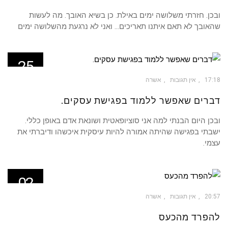
ובכן. חזרתי משלושה ימים באילת. כן בשיא האובך. מה לעשות
שהאובך לא תאם איתנו תאריכים… ואני לא נרגעת מהשלושה ימים
25
יונ
17:18
אין תגובות
אשרה
דברים שאפשר ללמוד בפגישת עסקים.
ובכן היום הבנתי למה אני סוציופאטית ושונאת אדם באופן כללי.
ישבתי בפגישה שהיתה אמורה להיות עיסקית איכשהו ודיברתי את
עצמי.
02
מאי
20:57
אין תגובות
אשרה
להפרד מהכעס