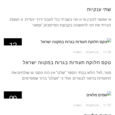
שתי ענקיות
אי אפשר להבין מי זו חני בשבילי בלי לעבור דרך יהודית. זו האמת.
הכרתי את חני לראשונה בקבוצת הפייסבוק "גמאני
12
מאי
11:36
אין תגובות
אשרה
טקס חלוקת תעודות בגרות במקווה ישראל
מוזר, לא? הלוא בבתי הספר "שלנו" אין כזה טקס. גג שולחים את
התעודות בדואר לבוגרים. אולי כי "אצלנו" ברור שמסיימים
09
מאי
11:37
אין תגובות
אשרה