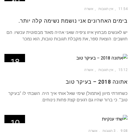
30
אפר
11:54
אין תגובות
אשרה
בימים האחרונים אני נושמת נשימה קלה יותר.
יש לאנשים מבחוץ איזו ציפיה שאני אהיה מאוד מבסוטית עכשיו. הם
חושבים: הוצאת ספר, את מקבלת תגובות טובות, הוא נמכר
18
מאי
15:12
אין תגובות
אשרה
אתונה 2018 – בעיקר טוב
כשחזרתי מיוון (אתמול) שימי שאל אותי איך היה. השבתי לו "בעיקר
טוב". כי ברור שהיו גם רגעים קצת פחות נינוחים.
10
דצמ
9:08
3 תגובות
אשרה