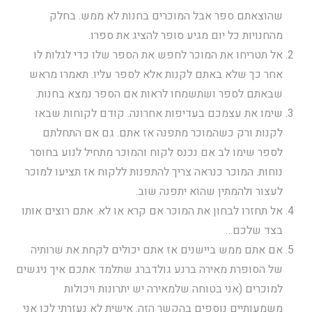
שהוצאתם ספר אבל המוכרים בחנות לא ממש. בחלק
מהחנויות כל יום מגיע סופר להציג את ספרו.
אל תטריחו את המוכר לחפש את הספר שלו כדי לגלות לו
אחר כך שלא באתם לקנות אלא לספר עליו. תאמרו מראש
שבאתם לספר ושתשמחו לראות אם הספר נמצא בחנות.
שימו את עצמכם בעדיפות אחרונה. קודם לקוחות שבאו
לקנות ורק כשהמוכר מתפנה אז אתם. גם אם התחלתם
לספר שימו לב אם נכנס לקוח והמוכר מתחיל לנוע בחוסר
נוחות. המוכר כנראה צריך להתפנות ללקוח אז תציעו למוכר
לעצור ולהמתין שהוא יתפנה שוב.
אל תחזרו לבחון את המוכר אם קרא או לא. אתם רוצים אותו
בצד שלכם…
אם אתם ממש ביישנים אז אתם יכולים לקחת את שרותיה
של הסופרת מאירה ברנע גולדברג שתלמד אתכם איך ניגשים
למוכרים (אני בטוחה שלמאירה יש יתרונות ויכולות
משמעותיים נוספים בהקשר הזה. אישית לא נעזרתי לכן אני