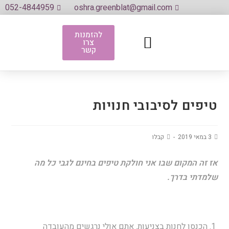
052-4844959
oshra.greenblat@gmail.com
להזמנות
צרו
לגדול על מים
אני את שלי אמרתי
אתם אמרתם
ספרי ספרי (ההרצאה)
קשר
טיפים לסיבובי חנויות
3 במאי 2019
קבלו
אז זה המקום שבו אני חולקת טיפים בחינם לגבי כל מה
שלמדתי בדרך.
הכנסו לחנות בצניעות. אתם אולי נרגשים מהעובדה