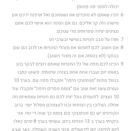
יכולה לספר פה פחות)
זכרו שאתם לא מוכרים את נשמתכם ואל תרפנה ידכם אם
מישהו היה קר אליכם. גם אם הספר הוא אישי לכם אתם
מציגים יצירה ספרותית פרי עטכם.
ותרו על סבב חנויות בשישי ובערבי חג
אם חשוב לכם לתפוס את מנהלי החנויות אז לרוב הם שם
בבוקר (לא בטוחה אם זה מאוד חשוב)
הכינו לכם מפה של כל החנויות שאתם רוצים לבקר בהן
באותו יום ועברו אחת אחת בצורה שיטתית. פשוט כתבו
בגוגל מפות "סטימצקי חיפה" ותקבלו מפה עם בערך 10
נעצים.עשו זאת שוב עם "צומת ספרים חיפה" ותקבלו עוד
10 נעצים. לפעמים גוגל יציג לכם גם חנויות עצמאיות וזה
אחלה. הצליבו בין המפות ובנו לעצמכם מסלול יומי. ברוב
הקניונים יש גם סטימצקי וגם צומת כך שזה די נוח. אני
ביקרתי בערך ב 13 חנויות ביום. עשיתי בערך 8 ימים כאלו
(יום לחיפה, יום לירושלים, אזור השרון, השפלה, באר שבע