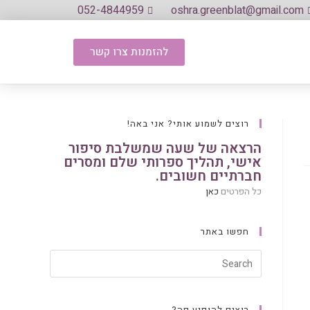
052-4844959
oshra.greenblat@gmail.com
להזמנות צרו קשר
רוצים לשמוע אותי? אני באה!
הרצאה של שעה שמשלבת סיפור
אישי, תהליך ספרותי שלם ומסרים
חברתיים חשובים.
כל הפרטים
כאן
חפשו באתר
רוצים להופיע פה?