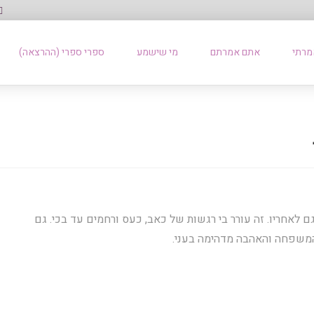
מרתי
אתם אמרתם
מי שישמע
ספרי ספרי (ההרצאה)
ם לאחריו. זה עורר בי רגשות של כאב, כעס ורחמים עד בכי. גם
משפחה והאהבה מדהימה בעני.