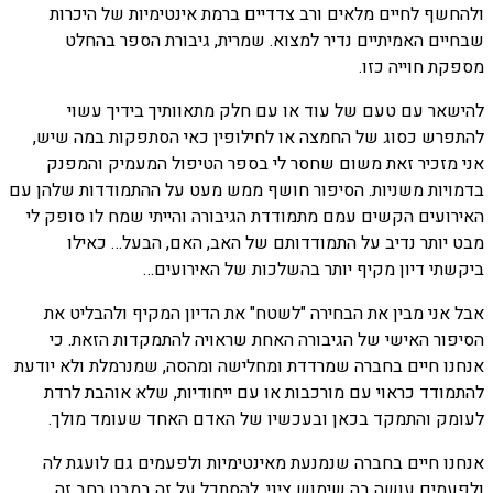
ולהחשף לחיים מלאים ורב צדדיים ברמת אינטימיות של היכרות
שבחיים האמיתיים נדיר למצוא. שמרית, גיבורת הספר בהחלט
מספקת חוייה כזו.
להישאר עם טעם של עוד או עם חלק מתאוותיך בידיך עשוי
להתפרש כסוג של החמצה או לחילופין כאי הסתפקות במה שיש,
אני מזכיר זאת משום שחסר לי בספר הטיפול המעמיק והמפנק
בדמויות משניות. הסיפור חושף ממש מעט על ההתמודדות שלהן עם
האירועים הקשים עמם מתמודדת הגיבורה והייתי שמח לו סופק לי
מבט יותר נדיב על התמודדותם של האב, האם, הבעל… כאילו
ביקשתי דיון מקיף יותר בהשלכות של האירועים…
אבל אני מבין את הבחירה "לשטח" את הדיון המקיף ולהבליט את
הסיפור האישי של הגיבורה האחת שראויה להתמקדות הזאת. כי
אנחנו חיים בחברה שמרדדת ומחלישה ומהסה, שמנרמלת ולא יודעת
להתמודד כראוי עם מורכבות או עם ייחודיות, שלא אוהבת לרדת
לעומק והתמקד בכאן ובעכשיו של האדם האחד שעומד מולך.
אנחנו חיים בחברה שנמנעת מאינטימיות ולפעמים גם לועגת לה
ולפעמים עושה בה שימוש ציני. להסתכל על זה במבט רחב זה