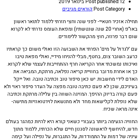
12 בינואר 2019
Post published:
Post Category:
קוראים מגיבים
תחילה אזכיר חטאיי- לפני שנה וחצי חזרתי ללמוד לתואר ראשון
באו"פ (אחרי 20 שנה שנטשתיו) ומפאת העומס נדרתי לא לקרוא
שום דבר פרוזה, חוץ מהקשור ללימודים.
עם 'לגדול על מים' הפרתי את השבועה הזו ואולי משום כך קראתיו
כרעב השובר צום, בחטף, מבלי להניחו מידיי, ואולי מפאת טיבו
ואיכותו נמשכתי אחר הקריאה חרף ההתחייבות לעצמי שלא לקרוא.
כך או אחרת מדובר בחוויית קריאה נפלאה, מרתקת, המביאה את
האדם לידי מחשבות. יש כאן סיפור טוב וכתיבה טובה. ואל ייקל
בעיניכם, שכן לא פעם כתיבה טובה מפצה על העדר ס
יפור ראוי ולא
פעם קורה בדיוק ההיפך. המזיגה השווה בין עלילה מרתקת וכתיבה
שלא נופלת לקלישאות מחד ולא מתנשאת לוירטואוזיות מתישה-
אינה מראה שכיח.
החוויה הנעימה ביותר בעבורי כשאני קורא היא להיות כמהגר בעולם
חדש, להיחשף לראשונה לסגנון חיים שלא הכרתיו, ללמוד מתוך
עיניה של דמות על התמודדות, על התגברות, על נפילה ועל קימה