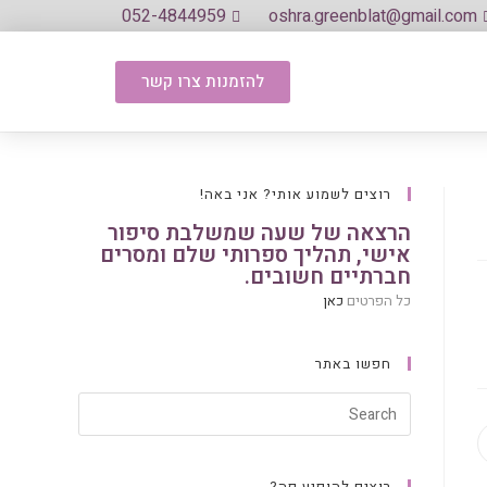
052-4844959
oshra.greenblat@gmail.com
להזמנות צרו קשר
רוצים לשמוע אותי? אני באה!
הרצאה של שעה שמשלבת סיפור
אישי, תהליך ספרותי שלם ומסרים
חברתיים חשובים.
כל הפרטים
כאן
חפשו באתר
רוצים להופיע פה?