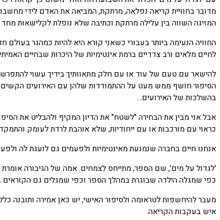
מדובר בחוויית קריאה נפלאה, מרתקת, המביאה את האדם לידי מחשבות.
המזיגה השווה בין עלילה מרתקת וכתיבה שלא נופלת לקלישאות מחד ו
החוויה הנעימה ביותר בעבורי כשאני קורא היא להיות כמהגר בעולם ח
לחיים מלאים ורב צדדיים ברמת אינטימיות של היכרות שבחיים האמיתיי
להישאר עם טעם של עוד או עם חלק מתאוותיך בידיך עשוי להתפרש כ
הסיפור חושף ממש מעט על ההתמודדות שלהן עם האירועים הקשים עמם 
בהשלכות של האירועים…
אבל אני מבין את הבחירה "לשטח" את הדיון המקיף ולהבליט את הסיפ
כראוי עם מורכבות או עם ייחודיות, שלא אוהבת לרדת לעומק והתמק
אנחנו חיים בחברה שנמנעת מאינטימיות ולפעמים גם לועגת לה ולפע
'לגדול על מים', שם הספר, מתייחס לצמחים. אמה של הגיבורה אומרת ש
כפי שמגלה הילדה שבוגרת במהלך הספר וכפי שמגלים גם הקוראים בו
מעבר להיחשפות לטראומה ולסיפור האישי, יש כאן אמירה ותובנה כל
איש בעקבות הקריאה.