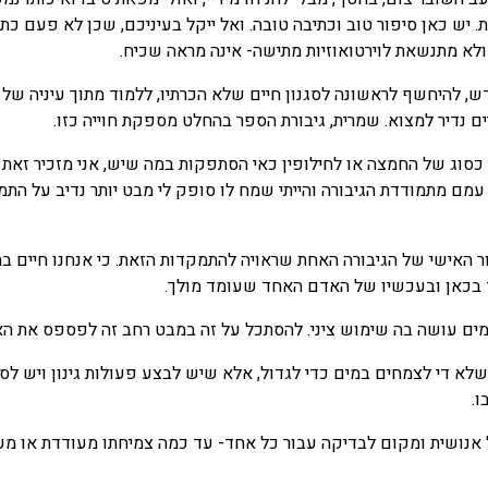
 יש כאן סיפור טוב וכתיבה טובה. ואל ייקל בעיניכם, שכן לא פעם כ
לא מתנשאת לוירטואוזיות מתישה- אינה מראה שכיח.
דש, להיחשף לראשונה לסגנון חיים שלא הכרתיו, ללמוד מתוך עיניה של
ם נדיר למצוא. שמרית, גיבורת הספר בהחלט מספקת חוייה כזו.
סוג של החמצה או לחילופין כאי הסתפקות במה שיש, אני מזכיר זאת
מתמודדת הגיבורה והייתי שמח לו סופק לי מבט יותר נדיב על התמוד
ור האישי של הגיבורה האחת שראויה להתמקדות הזאת. כי אנחנו חיים
ד בכאן ובעכשיו של האדם האחד שעומד מולך.
מים עושה בה שימוש ציני. להסתכל על זה במבט רחב זה לפספס את הא
לא די לצמחים במים כדי לגדול, אלא שיש לבצע פעולות גינון ויש לספ
.
ל אנושית ומקום לבדיקה עבור כל אחד- עד כמה צמיחתו מעודדת או 