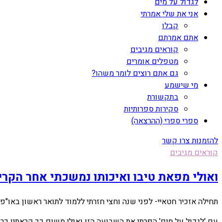
לגדול על מים
אני את שלי אמרתי
קבלו
אתם אמרתם
קוראים מגיבים
מטפלים אומרים
גם אתם רוצים לומר משהו?
מי שישמע
בתקשורת
סקירות ספרותיות
ספרי ספרי (ההרצאה)
להזמנות צרו קשר
קוראים מגיבים
ואולי מפאת טיבו ואיכותו נמשכתי אחר הקר
תחילה אזכיר חטאיי- לפני שנה וחצי חזרתי ללמוד לתואר ראשון באו"פ (אחרי 20 שנה שנטשתיו) ומפאת העומס נדרתי לא לקרוא שום דבר פרוזה, חוץ מהק
עם 'לגדול על מים' הפרתי את השבועה הזו ואולי משום כך קראתיו כרע