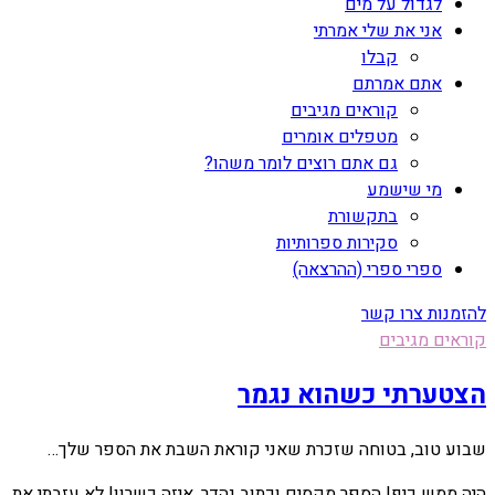
לגדול על מים
אני את שלי אמרתי
קבלו
אתם אמרתם
קוראים מגיבים
מטפלים אומרים
גם אתם רוצים לומר משהו?
מי שישמע
בתקשורת
סקירות ספרותיות
ספרי ספרי (ההרצאה)
להזמנות צרו קשר
קוראים מגיבים
הצטערתי כשהוא נגמר
שבוע טוב, בטוחה שזכרת שאני קוראת השבת את הספר שלך…
היה ממש כיף! הספר מקסים וכתוב נהדר. איזה כשרון! לא עזבתי את