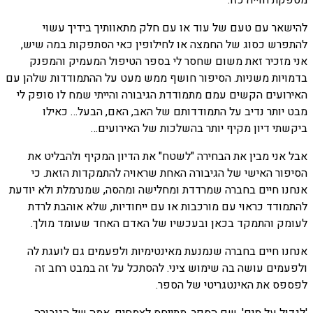
להישאר עם טעם של עוד או עם חלק מתאוותיך בידיך עשוי
להתפרש כסוג של החמצה או לחילופין כאי הסתפקות במה שיש,
אני מזכיר זאת משום שחסר לי בספר הטיפול המעמיק והמפנק
בדמויות משניות. הסיפור חושף ממש מעט על ההתמודדות שלהן עם
האירועים הקשים עמם מתמודדת הגיבורה והייתי שמח לו סופק לי
מבט יותר נדיב על התמודדותם של האב, האם, הבעל… כאילו
ביקשתי דיון מקיף יותר בהשלכות של האירועים…
אבל אני מבין את הבחירה "לשטח" את הדיון המקיף ולהבליט את
הסיפור האישי של הגיבורה האחת שראויה להתמקדות הזאת. כי
אנחנו חיים בחברה שמרדדת ומחלישה ומהסה, שמנרמלת ולא יודעת
להתמודד כראוי עם מורכבות או עם ייחודיות, שלא אוהבת לרדת
לעומק והתמקד בכאן ובעכשיו של האדם האחד שעומד מולך.
אנחנו חיים בחברה שנמנעת מאינטימיות ולפעמים גם לועגת לה
ולפעמים עושה בה שימוש ציני. להסתכל על זה במבט רחב זה
לפספס את האינטגריטי של הספר.
'לגדול על מים', שם הספר, מתייחס לצמחים. אמה של הגיבורה