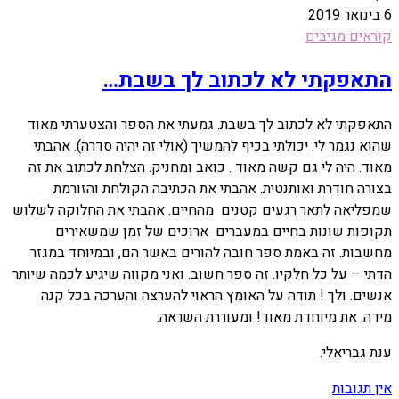
6 בינואר 2019
קוראים מגיבים
התאפקתי לא לכתוב לך בשבת…
התאפקתי לא לכתוב לך בשבת. גמעתי את הספר והצטערתי מאוד
שהוא נגמר לי. יכולתי בכיף להמשיך (אולי זה יהיה סדרה). אהבתי
מאוד. היה לי גם קשה מאוד . כואב ומחניק. הצלחת לכתוב את זה
בצורה חודרת ואותנטית. אהבתי את הכתיבה הקולחת והזורמת
שמפליאה לתאר רגעים קטנים מהחיים. אהבתי את החלוקה לשלוש
תקופות שונות בחיים במעברים ארוכים של זמן שמשאירים
מחשבות. זה באמת ספר חובה להורים באשר הם, ובמיוחד במגזר
הדתי – על כל חלקיו. זה ספר חשוב. ואני מקווה שיגיע לכמה שיותר
אנשים. ולך ! תודה על האומץ הראוי להערצה והערכה בכל קנה
מידה. את מיוחדת מאוד! ומעוררת השראה.
ענת גבריאלי.
אין תגובות