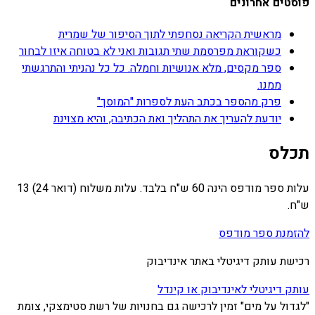
פוסטים אחרונים
מראשית הקריאה נסחפתי לתוך הסיפור של שמרית
כשקוראת מפרסמת שתי תגובות ואני לא בטוחה איזו לבחור
ספר מקסים, מלא אנושיות וחמלה. כל כל נהניתי והתרגשתי
ממנו.
פרק מהספר בכתב העת לספרות "המוסך"
יודעת להעריך את התהליך ואת הכתיבה, והיא מצוינת
תכלס
עלות ספר מודפס הינה 60 ש"ח בלבד. עלות משלוח (דואר 24) 13
ש"ח.
להזמנת ספר מודפס
רכישת עותק דיגיטלי באתר אינדיבוק
עותק דיגיטלי לאינדיבוק או קינדל
"לגדול על מים" זמין לרכישה גם בחנויות של רשת סטימצקי, צומת