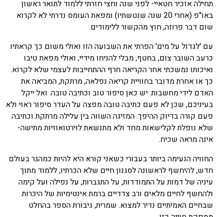
תחילה אזכיר חטאיי- לפני שנה וחצי חזרתי ללמוד לתואר ראשון
באו"פ (אחרי 20 שנה שנטשתיו) ומפאת העומס נדרתי לא לקרוא
שום דבר פרוזה, חוץ מהקשור ללימודים.
עם 'לגדול על מים' הפרתי את השבועה הזו ואולי משום כך קראתיו
כרעב השובר צום, בחטף, מבלי להניחו מידיי, ואולי מפאת טיבו
ואיכותו נמשכתי אחר הקריאה חרף ההתחייבות לעצמי שלא לקרוא.
כך או אחרת מדובר בחוויית קריאה נפלאה, מרתקת, המביאה את
האדם לידי מחשבות. יש כאן סיפור טוב וכתיבה טובה. ואל ייקל
בעיניכם, שכן לא פעם כתיבה טובה מפצה על העדר ס
יפור ראוי ולא
פעם קורה בדיוק ההיפך. המזיגה השווה בין עלילה מרתקת וכתיבה
שלא נופלת לקלישאות מחד ולא מתנשאת לוירטואוזיות מתישה-
אינה מראה שכיח.
החוויה הנעימה ביותר בעבורי כשאני קורא היא להיות כמהגר בעולם
חדש, להיחשף לראשונה לסגנון חיים שלא הכרתיו, ללמוד מתוך
עיניה של דמות על התמודדות, על התגברות, על נפילה ועל קימה
ולהחשף לחיים מלאים ורב צדדיים ברמת אינטימיות של היכרות
שבחיים האמיתיים נדיר למצוא. שמרית, גיבורת הספר בהחלט
מספקת חוייה כזו.