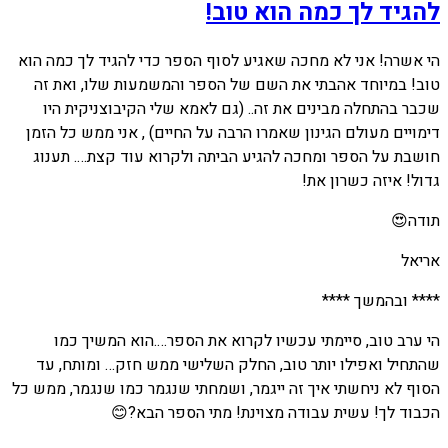
להגיד לך כמה הוא טוב!
הי אשרה! אני לא מחכה שאגיע לסוף הספר כדי להגיד לך כמה הוא
טוב! במיוחד אהבתי את השם של הספר והמשמעות שלו, ואת זה
שכבר בהתחלה מבינים את זה.. (גם לאמא שלי הקיבוצניקית היו
דימויים מעולם הגינון שאמרו הרבה על החיים) , אני ממש כל הזמן
חושבת על הספר ומחכה להגיע הביתה ולקרוא עוד קצת…. תענוג
גדול! איזה כשרון את!
תודה😍
אריאל
**** ובהמשך ****
הי ערב טוב, סיימתי עכשיו לקרוא את הספר….הוא המשיך כמו
שהתחיל ואפילו יותר טוב, החלק השלישי ממש חזק… ומותח, עד
הסוף לא ניחשתי איך זה ייגמר, ושמחתי שנגמר כמו שנגמר, ממש כל
הכבוד לך! עשית עבודה מצוינת! מתי הספר הבא?😊